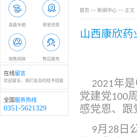
首页
>>
新闻中心
>> 正文
真菌专题
荣誉资质
山西康欣药
销售网络
售后服务
在线
留言
年是
欢迎留言，我们会及时给予回复
2021
党建党
100
全国
服务热线
感党恩、跟
0351-5621329
月
日
9
28